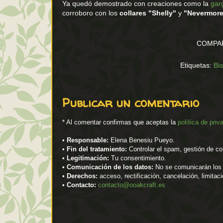
Ya quedó demostrado con creaciones como la
gar
corroboro con los
collares "Shelly"
y
"Nevermor
COMPAR
Etiquetas:
Bis
Publicar un comentario
* Al comentar confirmas que aceptas la
política de priv
•
Responsable:
Elena Benesiu Pueyo.
•
Fin del tratamiento:
Controlar el spam, gestión de co
•
Legitimación:
Tu consentimiento.
•
Comunicación de los datos:
No se comunicarán los d
•
Derechos:
acceso, rectificación, cancelación, limitac
•
Contacto:
contacto@ooakcraft.es