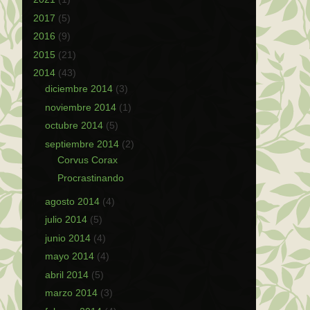
2017
(5)
2016
(9)
2015
(21)
2014
(43)
diciembre 2014
(3)
noviembre 2014
(1)
octubre 2014
(5)
septiembre 2014
(2)
Corvus Corax
Procrastinando
agosto 2014
(4)
julio 2014
(5)
junio 2014
(4)
mayo 2014
(4)
abril 2014
(5)
marzo 2014
(3)