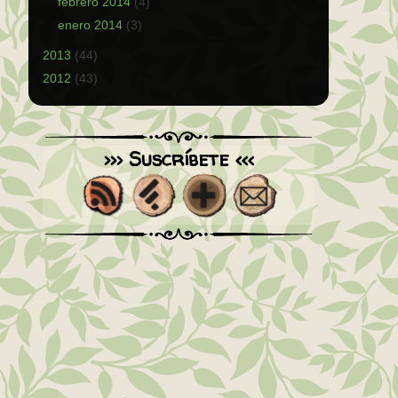
febrero 2014
(4)
enero 2014
(3)
2013
(44)
2012
(43)
>>> Suscríbete <<<