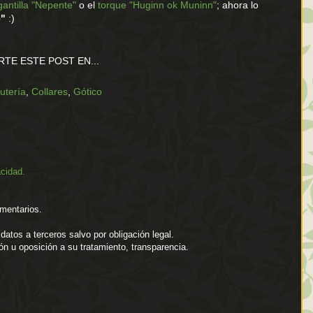
gantilla "Nepente"
o el
torque "Huginn ok Muninn"
; ahora lo
e"
:)
TE ESTE POST EN...
utería
,
Collares
,
Gótico
acidad.
mentarios.
atos a terceros salvo por obligación legal.
ión u oposición a su tratamiento, transparencia.