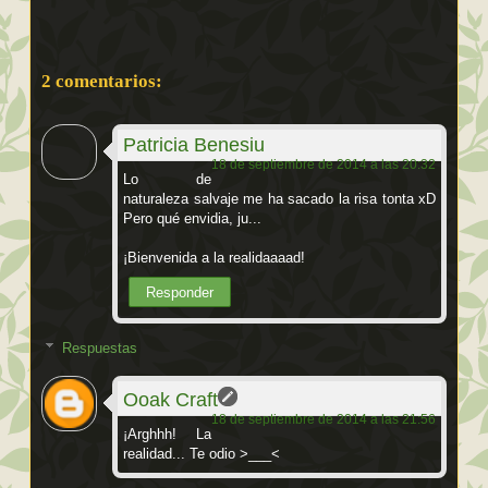
2 comentarios:
Patricia Benesiu
18 de septiembre de 2014 a las 20:32
Lo de
naturaleza salvaje me ha sacado la risa tonta xD
Pero qué envidia, ju...
¡Bienvenida a la realidaaaad!
Responder
Respuestas
Ooak Craft
18 de septiembre de 2014 a las 21:56
¡Arghhh! La
realidad... Te odio >___<