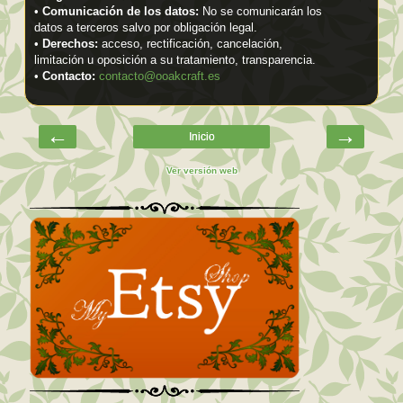
•
Comunicación de los datos:
No se comunicarán los
datos a terceros salvo por obligación legal.
•
Derechos:
acceso, rectificación, cancelación,
limitación u oposición a su tratamiento, transparencia.
•
Contacto:
contacto@ooakcraft.es
←
→
Inicio
Ver versión web