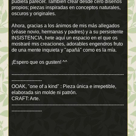
pudiera parecer. También crear desde cero diseños
propios; piezas inspiradas en conceptos naturales,
oscuros y originales.
Ahora, gracias a los ánimos de mis más allegados
(véase novio, hermanas y padres) y a su persistente
INSISTENCIA, hete aquí un espacio en el que os
mostraré mis creaciones, adorables engendros fruto
de una mente inquieta y "apañá" como es la mía.
¡Espero que os gusten! ^^
--------------------------------------------------------------------------
--------------------
OOAK, "one of a kind" : Pieza única e irrepetible,
elaborada sin molde ni patrón.
CRAFT: Arte.
--------------------------------------------------------------------------
--------------------