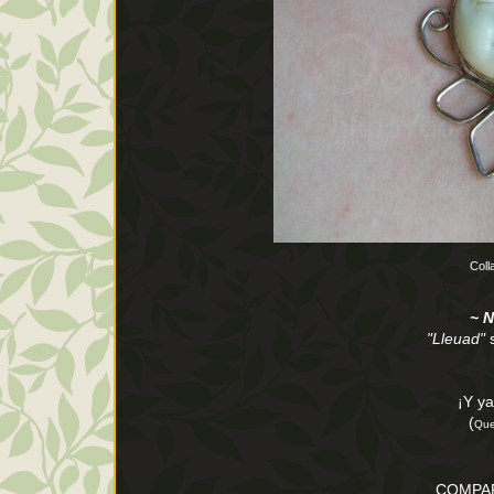
Coll
~ N
"Lleuad"
s
¡Y ya
(
Que
COMPAR