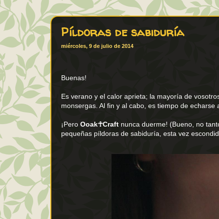
Píldoras de sabiduría
miércoles, 9 de julio de 2014
Buenas!
Es verano y el calor aprieta; la mayoría de vosotros
monsergas. Al fin y al cabo, es tiempo de echarse a
¡Pero
Ooak☥Craft
nunca duerme! (Bueno, no tanto
pequeñas píldoras de sabiduría, esta vez escondida