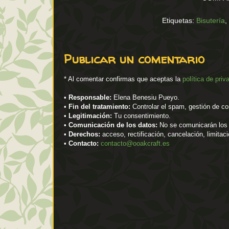
Etiquetas:
Bisutería
,
Publicar un comentario
* Al comentar confirmas que aceptas la
política de priv
•
Responsable:
Elena Benesiu Pueyo.
•
Fin del tratamiento:
Controlar el spam, gestión de co
•
Legitimación:
Tu consentimiento.
•
Comunicación de los datos:
No se comunicarán los d
•
Derechos:
acceso, rectificación, cancelación, limitac
•
Contacto:
contacto@ooakcraft.es