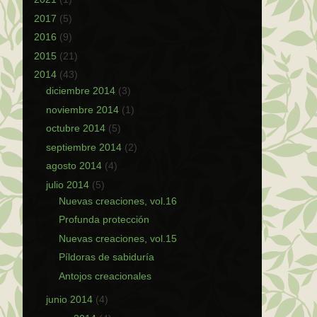
2017
(5)
2016
(9)
2015
(21)
2014
(43)
diciembre 2014
(3)
noviembre 2014
(1)
octubre 2014
(5)
septiembre 2014
(2)
agosto 2014
(4)
julio 2014
(5)
Nuevas creaciones, vol.16
Profunda protección
Nuevas creaciones, vol.15
Píldoras de sabiduría
Antojos creacionales
junio 2014
(4)