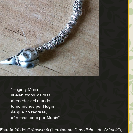
in y Munin
n todos los días
dedor del mundo
 menos por Hugin
ue no regrese,
ás temo por Munin"
Estrofa 20 del
Grímnismál
(literalmente
"
Los dichos de Grímnir"
),