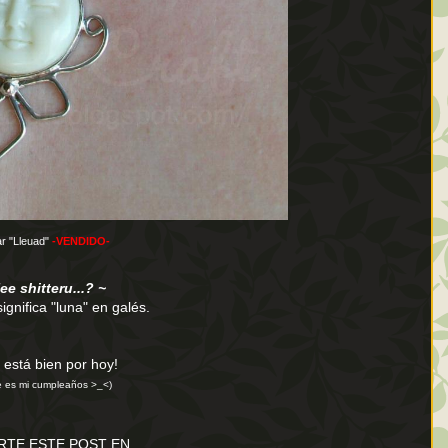
ar "Lleuad"
-VENDIDO-
ee shitteru...? ~
ignifica "luna" en galés.
 está bien por hoy!
 es mi cumpleaños >_<)
TE ESTE POST EN...