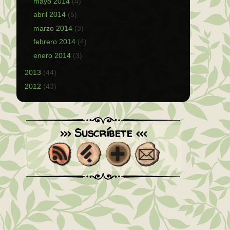
mayo 2014
(4)
abril 2014
(5)
marzo 2014
(3)
febrero 2014
(4)
enero 2014
(3)
2013
(44)
2012
(43)
>>> Suscríbete <<<