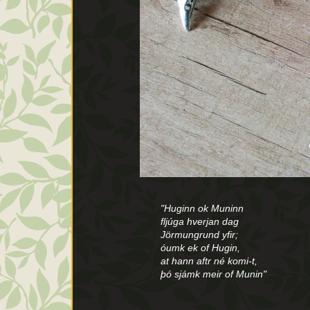
"Huginn ok Muninn
"Hug
fljúga hverjan dag
vuela
Jörmungrund yfir;
alre
óumk ek of Hugin,
temo
at hann aftr né komi-t,
de q
þó sjámk meir of Munin"
aún m