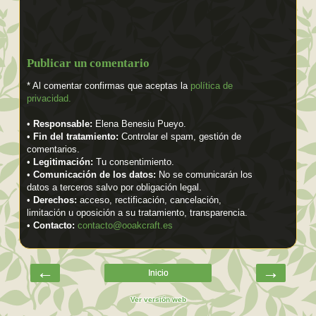
Publicar un comentario
* Al comentar confirmas que aceptas la
política de
privacidad.
•
Responsable:
Elena Benesiu Pueyo.
•
Fin del tratamiento:
Controlar el spam, gestión de
comentarios.
•
Legitimación:
Tu consentimiento.
•
Comunicación de los datos:
No se comunicarán los
datos a terceros salvo por obligación legal.
•
Derechos:
acceso, rectificación, cancelación,
limitación u oposición a su tratamiento, transparencia.
•
Contacto:
contacto@ooakcraft.es
←
→
Inicio
Ver versión web