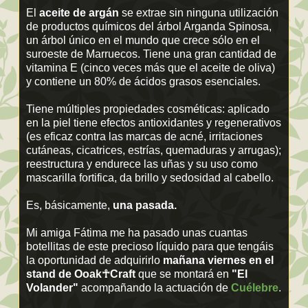
El
aceite de argán
se extrae sin ninguna utilización
de productos químicos del árbol Arganda Spinosa,
un árbol único en el mundo que crece sólo en el
suroeste de Marruecos. Tiene una gran cantidad de
vitamina E (cinco veces más que el aceite de oliva)
y contiene un 80% de ácidos grasos esenciales.
Tiene múltiples propiedades cosméticas: aplicado
en la piel tiene efectos antioxidantes y regenerativos
(es eficaz contra las marcas de acné, irritaciones
cutáneas, cicatrices, estrías, quemaduras y arrugas);
reestructura y endurece las uñas y su uso como
mascarilla fortifica, da brillo y sedosidad al cabello.
Es, básicamente,
una pasada.
Mi amiga Fátima me ha pasado unas cuantas
botellitas de este precioso líquido para que tengáis
la oportunidad de adquirirlo
mañana viernes en el
stand de
Ooak☥Craft
que se montará en
"El
Volander"
acompañando la actuación de
Cuélebre
.