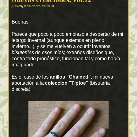
jueves, 9 de enero de 2014
Buenas!
Parece que poco a poco empiezo a despertar de mi
letargo invernal (aunque estemos en pleno
invierno...), y se me vuelven a ocurrir inventos
bisuteriles
de esos míos; extraños diseños que,
contra todo pronóstico, funcionan tal y como había
imaginado.
Es el caso de los
anillos "Chained"
, mi nueva
aportación a la
colección "Tiptoe"
(bisutería
discreta):