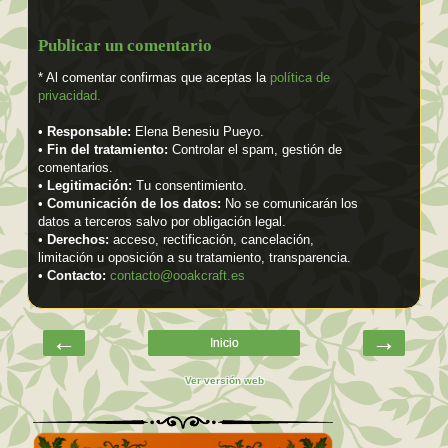
Publicar un comentario
* Al comentar confirmas que aceptas la
política de
privacidad.
•
Responsable:
Elena Benesiu Pueyo.
•
Fin del tratamiento:
Controlar el spam, gestión de
comentarios.
•
Legitimación:
Tu consentimiento.
•
Comunicación de los datos:
No se comunicarán los
datos a terceros salvo por obligación legal.
•
Derechos:
acceso, rectificación, cancelación,
limitación u oposición a su tratamiento, transparencia.
•
Contacto:
contacto@ooakcraft.es
←
→
Inicio
Ver versión web