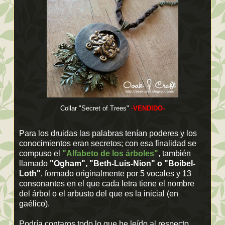
Collar "Secret of Trees"
-
VENDIDO-
Para los druidas las palabras tenían poderes y los
conocimientos eran secretos; con esa finalidad se
compuso el
"Alfabeto de los árboles"
, también
llamado
"Ogham", "Beth-Luis-Nion" o
"Boibel-
Loth"
, formado originalmente por 5 vocales y 13
consonantes en el que cada letra tiene el nombre
del árbol o el arbusto del que es la inicial (en
gaélico).
Podría contaros todo lo que he leído al respecto