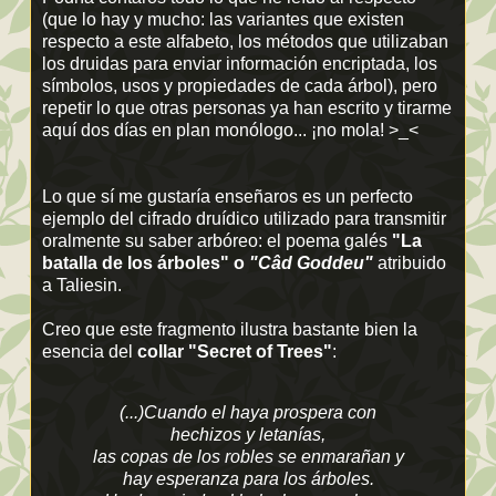
(que lo hay y mucho: las variantes que existen
respecto a este alfabeto, los métodos que utilizaban
los druidas para enviar información encriptada, los
símbolos, usos y propiedades de cada árbol), pero
repetir lo que otras personas ya han escrito y tirarme
aquí dos días en plan monólogo... ¡no mola! >_<
Lo que sí me gustaría enseñaros es un perfecto
ejemplo del cifrado druídico utilizado para transmitir
oralmente su saber arbóreo: el poema galés
"La
batalla de los árboles" o
"Câd Goddeu"
atribuido
a Taliesin.
Creo que este fragmento ilustra bastante bien la
esencia del
collar "Secret of Trees"
:
(...)Cuando el haya prospera con
hechizos y letanías,
las copas de los robles se enmarañan y
hay esperanza para los árboles.