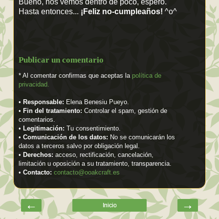
Bueno, nos vemos dentro de poco, espero.
Hasta entonces...
¡Feliz no-cumpleaños!
^o^
Publicar un comentario
* Al comentar confirmas que aceptas la
política de
privacidad.
•
Responsable:
Elena Benesiu Pueyo.
•
Fin del tratamiento:
Controlar el spam, gestión de
comentarios.
•
Legitimación:
Tu consentimiento.
•
Comunicación de los datos:
No se comunicarán los
datos a terceros salvo por obligación legal.
•
Derechos:
acceso, rectificación, cancelación,
limitación u oposición a su tratamiento, transparencia.
•
Contacto:
contacto@ooakcraft.es
←
→
Inicio