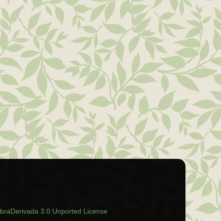
raDerivada 3.0 Unported License