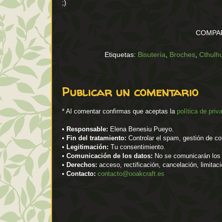
;)
COMPAR
Etiquetas:
Bisutería
,
Broches
,
Cthulh
Publicar un comentario
* Al comentar confirmas que aceptas la
política de priv
•
Responsable:
Elena Benesiu Pueyo.
•
Fin del tratamiento:
Controlar el spam, gestión de co
•
Legitimación:
Tu consentimiento.
•
Comunicación de los datos:
No se comunicarán los d
•
Derechos:
acceso, rectificación, cancelación, limitac
•
Contacto:
contacto@ooakcraft.es