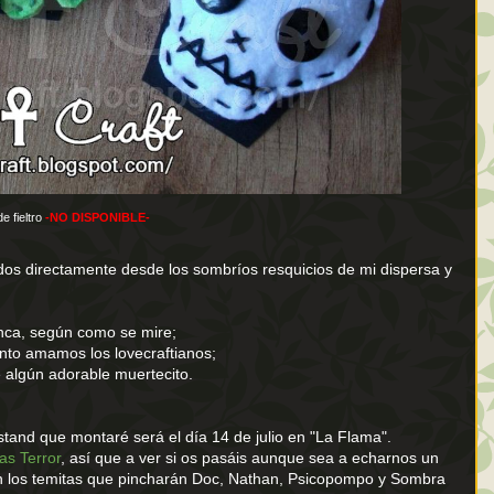
e fieltro
-NO DISPONIBLE-
dos directamente desde los sombríos resquicios de mi dispersa y
lanca, según como se mire;
anto amamos los lovecraftianos;
e algún adorable muertecito.
tand que montaré será el día 14 de julio en "La Flama".
s Terror
, así que a ver si os pasáis aunque sea a echarnos un
con los temitas que pincharán Doc, Nathan, Psicopompo y Sombra