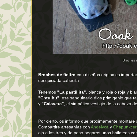
Broches d
Broches de fieltro
con diseños originales importa
desquiciada cabecita.
Tenemos
"La pastillita"
, blanca y roja o roja y b
"Chtulhu"
, ese sanguinario dios primigenio que t
y
"Calavera"
, el simpático vestigio de la cabeza d
Por cierto, os informo que próximamente montaré s
Compartiré artesanías con
Angelyca
y
Chapunkcera
ojo a los tres y de paso pegaros unos bailoteos 