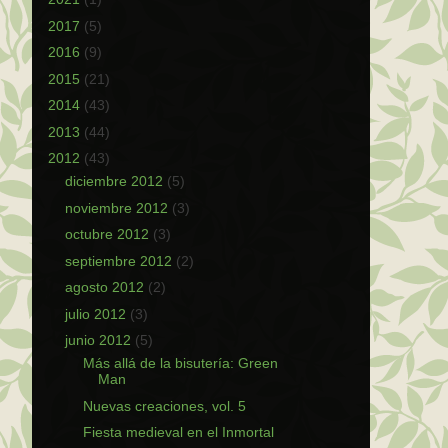
2017
(5)
2016
(9)
2015
(21)
2014
(43)
2013
(44)
2012
(43)
diciembre 2012
(5)
noviembre 2012
(3)
octubre 2012
(3)
septiembre 2012
(2)
agosto 2012
(2)
julio 2012
(3)
junio 2012
(5)
Más allá de la bisutería: Green
Man
Nuevas creaciones, vol. 5
Fiesta medieval en el Inmortal