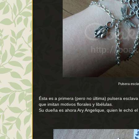
Pulsera escl
Ésta es a primera (pero no última) pulsera esclav
que imitan motivos florales y libélulas.
Su dueña es ahora Ary Angelique, quien le echó e