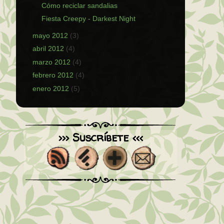
Cómo reciclar sandalias
Fiesta Creepy - Darkest Night
mayo 2012
(3)
abril 2012
(4)
marzo 2012
(4)
febrero 2012
(4)
enero 2012
(5)
>>> Suscríbete <<<