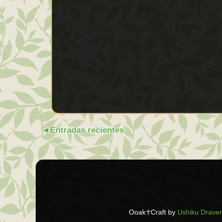
Entradas recientes
Ooak☥Craft
by
Ushiku Drave